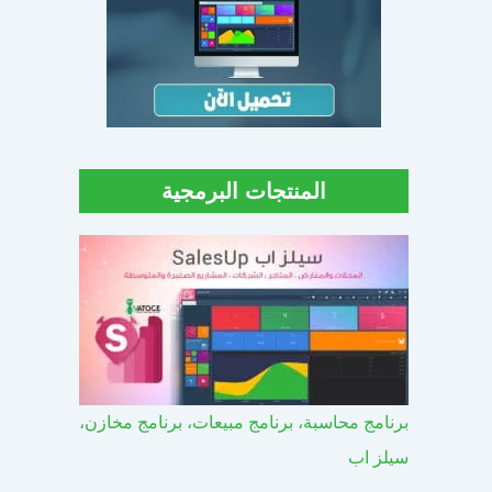
المنتجات البرمجية
برنامج محاسبة، برنامج مبيعات، برنامج مخازن،
سيلز اب