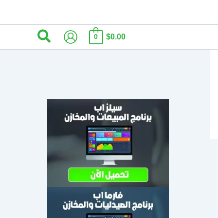
البحث
$0.00
0