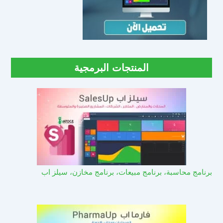
المنتجات البرمجية
برنامج محاسبة، برنامج مبيعات، برنامج مخازن، سيلز اب