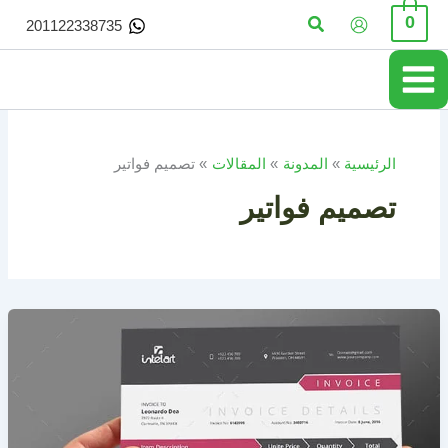
خطي
البحث
0
201122338735
لى
لمحتوى
الرئيسية
المدونة
المقالات
تصميم فواتير
تصميم فواتير