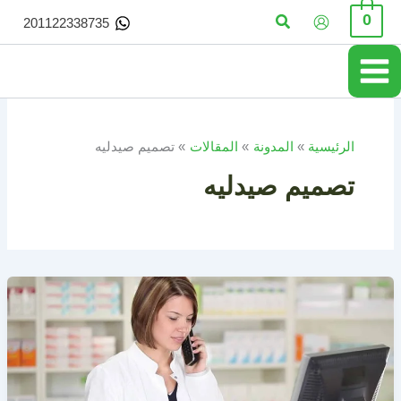
خطي
البحث
0
201122338735
لى
لمحتوى
الرئيسية
المدونة
المقالات
تصميم صيدليه
تصميم صيدليه