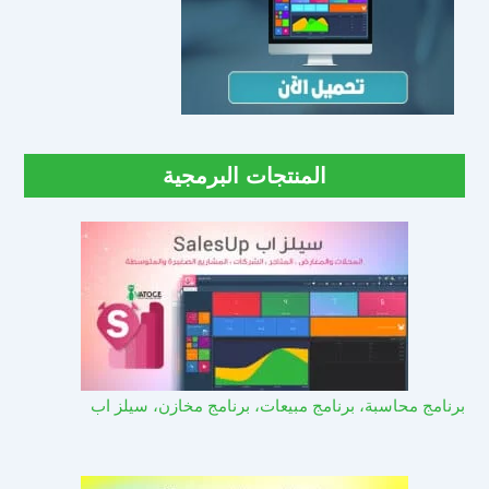
المنتجات البرمجية
برنامج محاسبة، برنامج مبيعات، برنامج مخازن، سيلز اب