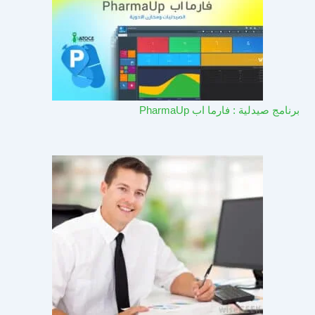
برنامج صيدلية : فارما اب PharmaUp​