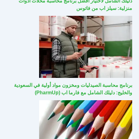
دليلك الشامل لاختيار أفضل برنامج محاسبة محلات أدوات
منزلية: سيلز اب من فاتوس
برنامج محاسبة الصيدليات ومخزون مواد أولية في السعودية
والخليج: دليلك الشامل مع فارما اب (PharmUp)