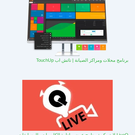
برنامج محلات ومراكز الصيانة | تاتش اب TouchUp
LiveQ لايف كيو: برنامج عرض وادارة الكاميرات والمسابقات –