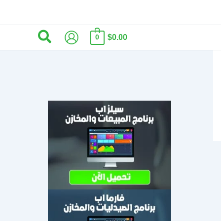
البحث
$0.00
0