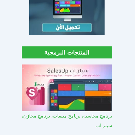
المنتجات البرمجية
برنامج محاسبة، برنامج مبيعات، برنامج مخازن،
سيلز اب