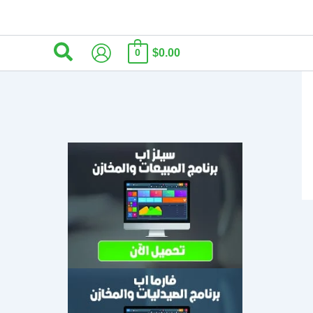
البحث
$0.00
0