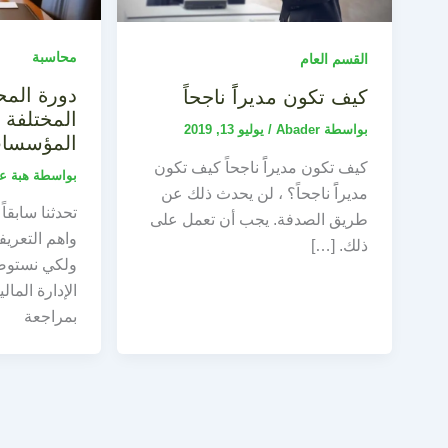
محاسبة
القسم العام
دورة المح
كيف تكون مديراًَ ناجحاً
المختلفة ل
بواسطة
Abader
/
يوليو 13, 2019
المؤسسا
كيف تكون مديراًَ ناجحاً كيف تكون
بواسطة
هبة ع
مديراًَ ناجحاً؟ ، لن يحدث ذلك عن
تحدثنا سابقا
طريق الصدفة. يجب أن تعمل على
واهم التعري
ذلك. […]
ولكي نستوض
الإدارة الما
بمراجعة