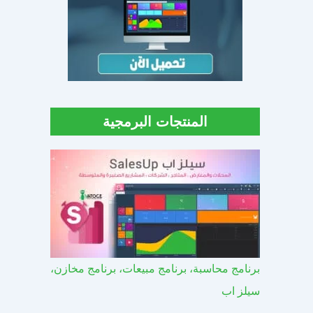
المنتجات البرمجية
برنامج محاسبة، برنامج مبيعات، برنامج مخازن،
سيلز اب