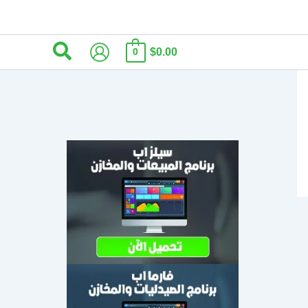
البحث
$0.00
0