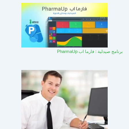
برنامج صيدلية : فارما اب PharmaUp​