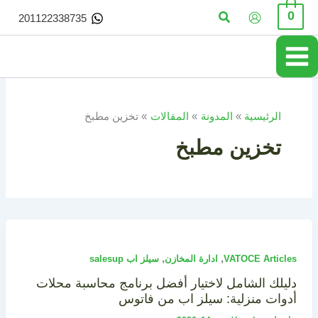
خطي
البحث
0
201122338735
لى
لمحتوى
الرئيسية
المدونة
المقالات
تخزين مطبخ
تخزين مطبخ
,
,
VATOCE Articles
ادارة المخازن
سيلز اب salesup
دليلك الشامل لاختيار أفضل برنامج محاسبة محلات
أدوات منزلية: سيلز اب من فاتوس