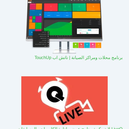
برنامج محلات ومراكز الصيانة | تاتش اب TouchUp
LiveQ لايف كيو: برنامج عرض وادارة الكاميرات والمسابقات –