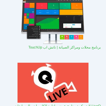
برنامج محلات ومراكز الصيانة | تاتش اب TouchUp
LiveQ لايف كيو: برنامج عرض وادارة الكاميرات والمسابقات –