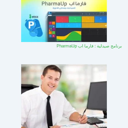
برنامج صيدلية : فارما اب PharmaUp​