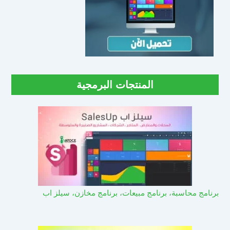
المنتجات البرمجية
برنامج محاسبة، برنامج مبيعات، برنامج مخازن، سيلز اب