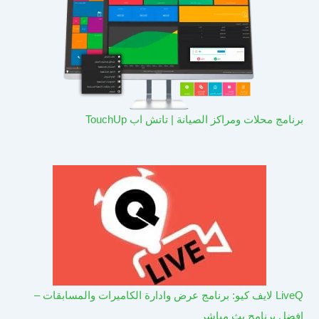
برنامج محلات ومراكز الصيانة | تاتش اب TouchUp
LiveQ لايف كيو: برنامج عرض وادارة الكاميرات والمسابقات –
افضل برنامج بث مباشر