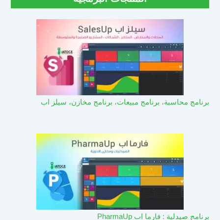
برنامج محاسبة، برنامج مبيعات، برنامج مخازن، سيلز اب
برنامج صيدلية : فارما اب PharmaUp​