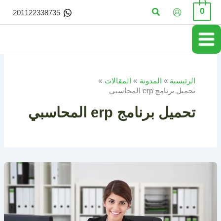
خطي
البحث
0
201122338735
لى
لمحتوى
الرئيسية
المدونة
المقالات
تحميل برنامج erp المحاسبي
تحميل برنامج erp المحاسبي