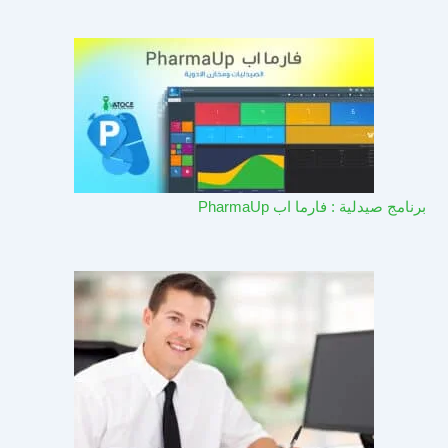
برنامج صيدلية : فارما اب PharmaUp​