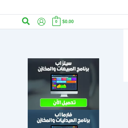
البحث
$0.00
0