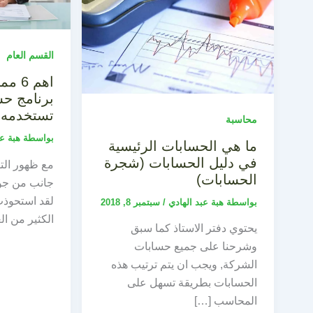
القسم العام
اهم 
برنامج حس
تستخدمه
محاسبة
بواسطة
هبة ع
ما هي الحسابات الرئيسية
في دليل الحسابات (شجرة
مع ظهور التك
الحسابات)
جانب من جوا
لقد استحوذت
بواسطة
هبة عبد الهادي
/
سبتمبر 8, 2018
الكثير من ال
يحتوي دفتر الاستاذ كما سبق
وشرحنا على جميع حسابات
الشركة, ويجب ان يتم ترتيب هذه
الحسابات بطريقة تسهل على
المحاسب […]