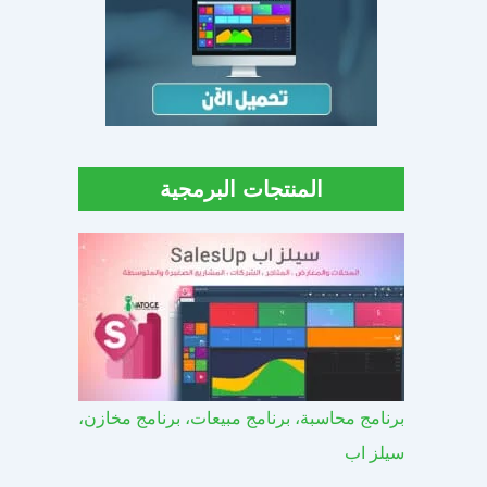
المنتجات البرمجية
برنامج محاسبة، برنامج مبيعات، برنامج مخازن،
سيلز اب