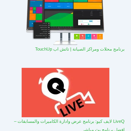
برنامج محلات ومراكز الصيانة | تاتش اب TouchUp
LiveQ لايف كيو: برنامج عرض وادارة الكاميرات والمسابقات –
افضل برنامج بث مباشر