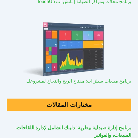
برنامج محلات ومراكز الصيانة | تاتش اب TouchUp
برنامج مبيعات سيلز اب: مفتاح الربح والنجاح لمشروعك
مختارات المقالات
برنامج إدارة صيدلية بيطرية: دليلك الشامل لإدارة اللقاحات،
المبيعات، والفواتير