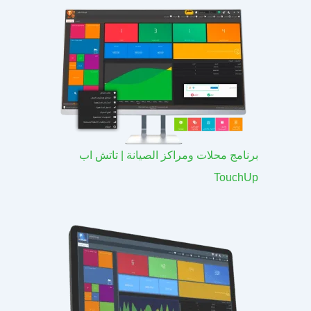
برنامج محلات ومراكز الصيانة | تاتش اب
TouchUp