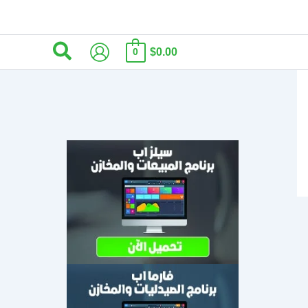
البحث
$0.00
0