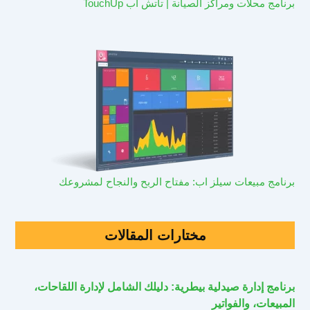
برنامج محلات ومراكز الصيانة | تاتش اب TouchUp
برنامج مبيعات سيلز اب: مفتاح الربح والنجاح لمشروعك
مختارات المقالات
برنامج إدارة صيدلية بيطرية: دليلك الشامل لإدارة اللقاحات،
المبيعات، والفواتير