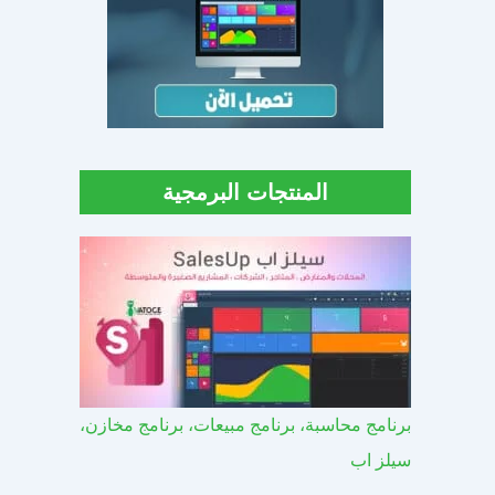
المنتجات البرمجية
برنامج محاسبة، برنامج مبيعات، برنامج مخازن،
سيلز اب