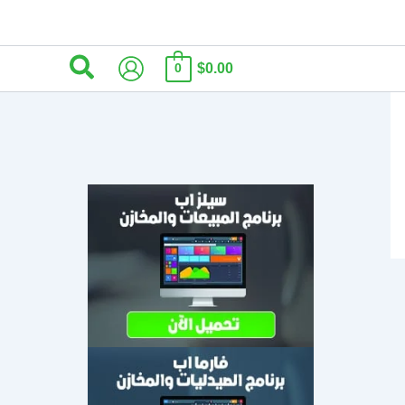
البحث
$0.00
0