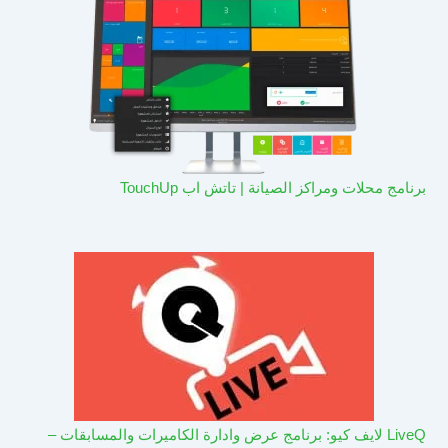
برنامج محلات ومراكز الصيانة | تاتش اب TouchUp
LiveQ لايف كيو: برنامج عرض وادارة الكاميرات والمسابقات –