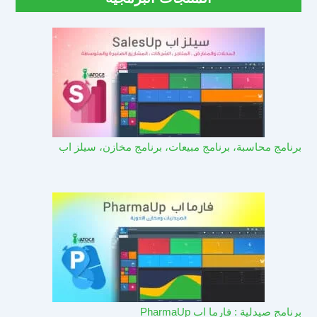
برنامج محاسبة، برنامج مبيعات، برنامج مخازن، سيلز اب
برنامج صيدلية : فارما اب PharmaUp​