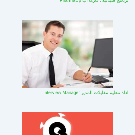
برنامج صيدلية : فارما اب PharmaUp​
اداة تنظيم مقابلات المدير Interview Manager