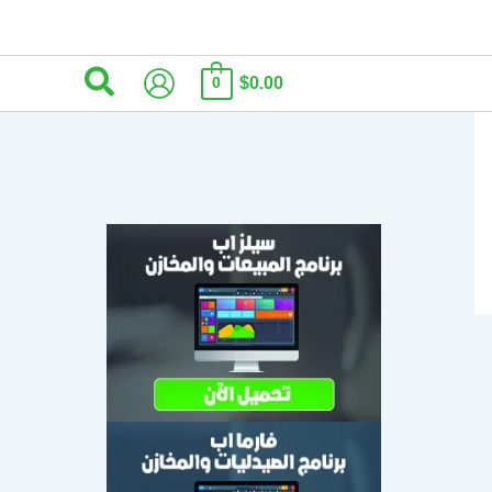
البحث
$0.00
0