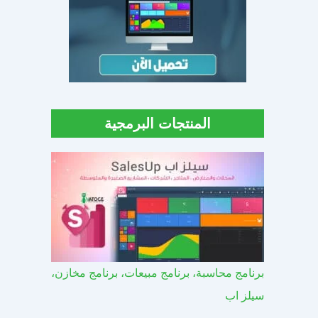
المنتجات البرمجية
برنامج محاسبة، برنامج مبيعات، برنامج مخازن،
سيلز اب