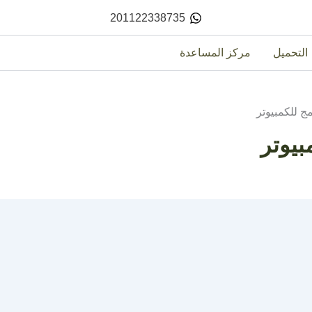
201122338735
التحميل
مركز المساعدة
ج للكمبيوتر
بيوتر