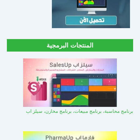
المنتجات البرمجية
برنامج محاسبة، برنامج مبيعات، برنامج مخازن، سيلز اب