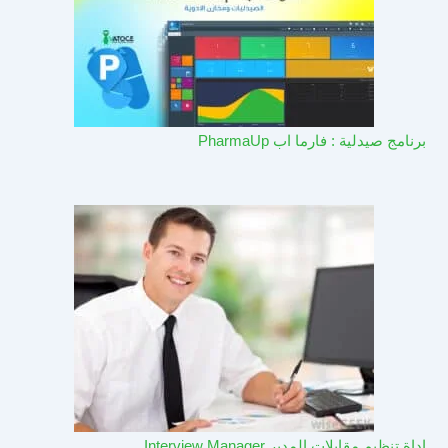
برنامج صيدلية : فارما اب PharmaUp​
اداة تنظيم مقابلات المدير Interview Manager