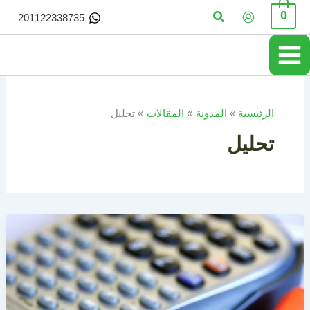
خطي
البحث
0
201122338735
لى
لمحتوى
الرئيسية
المدونة
المقالات
تحليل
تحليل