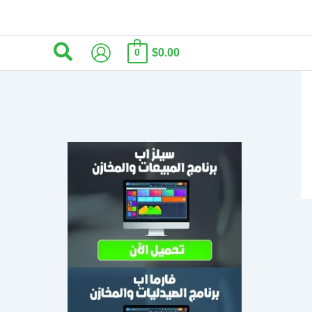
البحث
$0.00
0