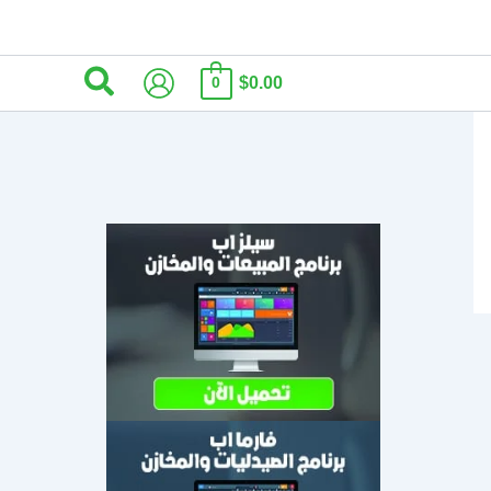
البحث
$0.00
0