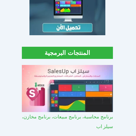
المنتجات البرمجية
برنامج محاسبة، برنامج مبيعات، برنامج مخازن،
سيلز اب