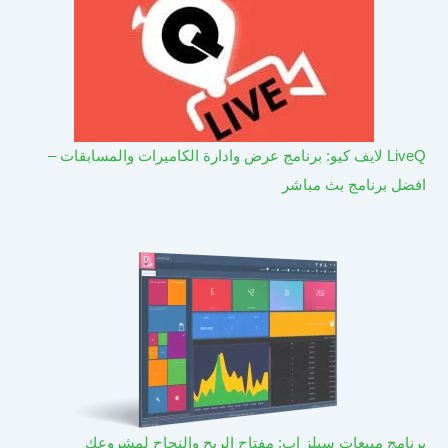
LiveQ لايف كيو: برنامج عرض وادارة الكاميرات والمسابقات –
افضل برنامج بث مباشر
برنامج مبيعات سيلز اب: مفتاح الربح والنجاح لمشروعك