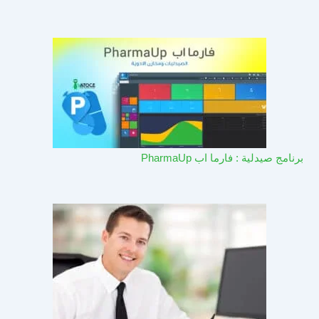
برنامج صيدلية : فارما اب PharmaUp​