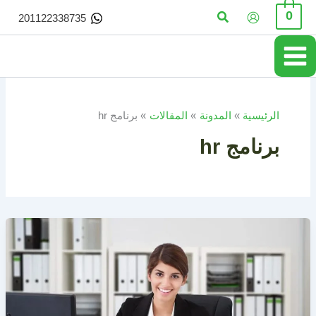
خطي
البحث
0
201122338735
لى
لمحتوى
الرئيسية
المدونة
المقالات
برنامج hr
برنامج hr