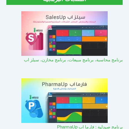
برنامج محاسبة، برنامج مبيعات، برنامج مخازن، سيلز اب
برنامج صيدلية : فارما اب PharmaUp​