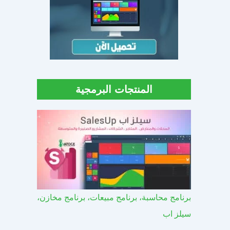
المنتجات البرمجية
برنامج محاسبة، برنامج مبيعات، برنامج مخازن،
سيلز اب