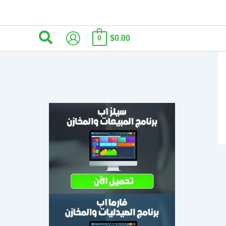
البحث
$0.00
0