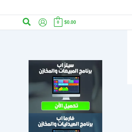
البحث
$0.00
0