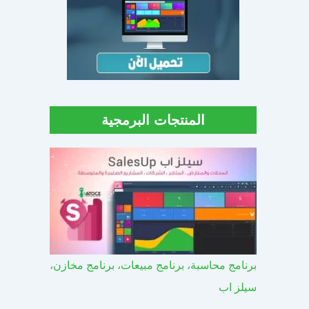
المنتجات البرمجية
برنامج محاسبة، برنامج مبيعات، برنامج مخازن،
سيلز اب