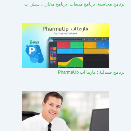
برنامج محاسبة، برنامج مبيعات، برنامج مخازن، سيلز اب
برنامج صيدلية : فارما اب PharmaUp​