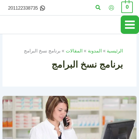
خطي
البحث
0
201122338735
لى
لمحتوى
الرئيسية
المدونة
المقالات
برنامج نسخ البرامج
برنامج نسخ البرامج