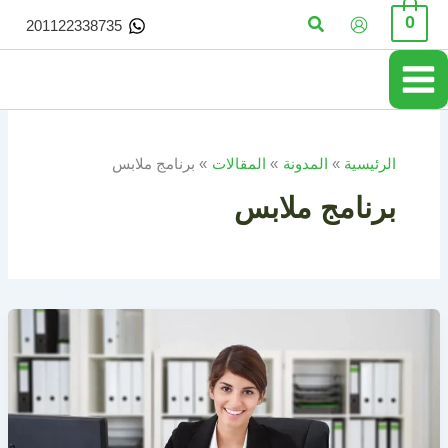
خطي
البحث
0
201122338735
لى
لمحتوى
الرئيسية
المدونة
المقالات
برنامج ملابس
برنامج ملابس