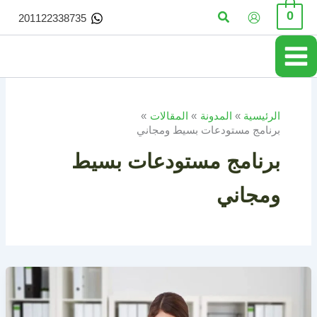
خطي
البحث
0
201122338735
لى
لمحتوى
الرئيسية
المدونة
المقالات
برنامج مستودعات بسيط ومجاني
برنامج مستودعات بسيط
ومجاني