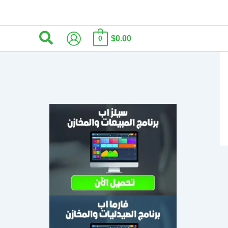
البحث
$0.00
0