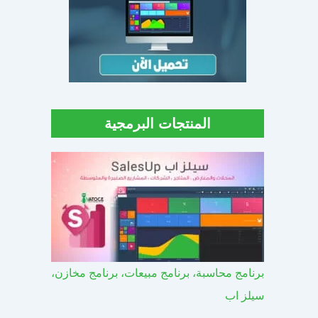
المنتجات البرمجية
برنامج محاسبة، برنامج مبيعات، برنامج مخازن،
سيلز اب