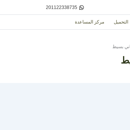
201122338735
التحميل
مركز المساعدة
ني بسيط
يط