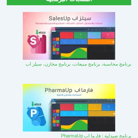
برنامج محاسبة، برنامج مبيعات، برنامج مخازن، سيلز اب
برنامج صيدلية : فارما اب PharmaUp​