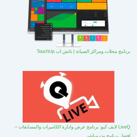
برنامج محلات ومراكز الصيانة | تاتش اب TouchUp
LiveQ لايف كيو: برنامج عرض وادارة الكاميرات والمسابقات –
افضل برنامج بث مباشر