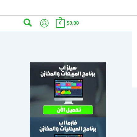
البحث
$0.00
0