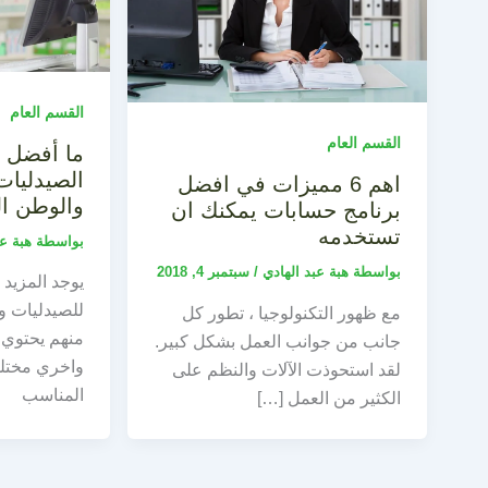
القسم العام
القسم العام
ما أفضل ب
الصيدليا
اهم 6 مميزات في افضل
والوطن ا
برنامج حسابات يمكنك ان
تستخدمه
بواسطة
هبة ع
بواسطة
هبة عبد الهادي
/
سبتمبر 4, 2018
يوجد المزيد 
للصيدليات وم
مع ظهور التكنولوجيا ، تطور كل
منهم يحتوي 
جانب من جوانب العمل بشكل كبير.
واخري مختلفة
لقد استحوذت الآلات والنظم على
المناسب
الكثير من العمل […]