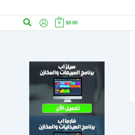
البحث
$0.00
0