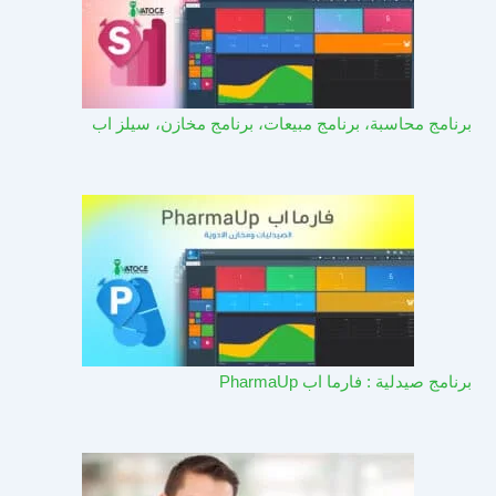
برنامج محاسبة، برنامج مبيعات، برنامج مخازن، سيلز اب
برنامج صيدلية : فارما اب PharmaUp​