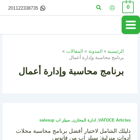
خطي
البحث
0
201122338735
لى
لمحتوى
الرئيسية
المدونة
المقالات
برنامج محاسبة وإدارة أعمال
برنامج محاسبة وإدارة أعمال
,
,
VATOCE Articles
ادارة المخازن
سيلز اب salesup
دليلك الشامل لاختيار أفضل برنامج محاسبة محلات
أدوات منزلية: سيلز اب من فاتوس