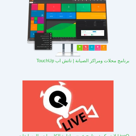
برنامج محلات ومراكز الصيانة | تاتش اب TouchUp
LiveQ لايف كيو: برنامج عرض وادارة الكاميرات والمسابقات –