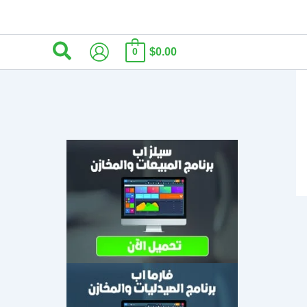
البحث
$0.00
0