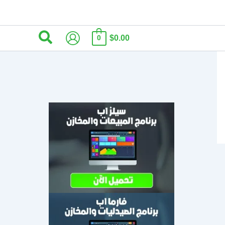
البحث
$0.00
0