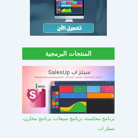
المنتجات البرمجية
برنامج محاسبة، برنامج مبيعات، برنامج مخازن،
سيلز اب