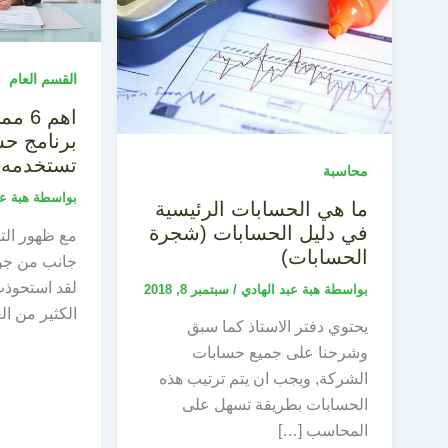
القسم العام
اهم 
برنامج حس
تستخدمه
محاسبة
بواسطة
هبة ع
ما هي الحسابات الرئيسية
في دليل الحسابات (شجرة
مع ظهور التك
الحسابات)
جانب من جوا
لقد استحوذت
بواسطة
هبة عبد الهادي
/
سبتمبر 8, 2018
الكثير من ال
يحتوي دفتر الاستاذ كما سبق
وشرحنا على جميع حسابات
الشركة, ويجب ان يتم ترتيب هذه
الحسابات بطريقة تسهل على
المحاسب […]