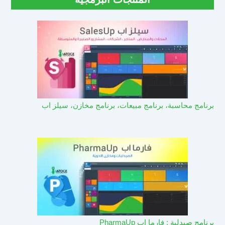
برنامج محاسبة، برنامج مبيعات، برنامج مخازن، سيلز اب
برنامج صيدلية : فارما اب PharmaUp​