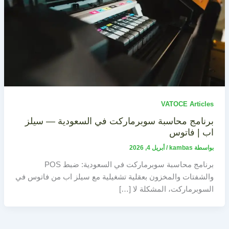
VATOCE Articles
برنامج محاسبة سوبرماركت في السعودية — سيلز
اب | فاتوس
بواسطة
kambas
/
أبريل 4, 2026
برنامج محاسبة سوبرماركت في السعودية: ضبط POS
والشفتات والمخزون بعقلية تشغيلية مع سيلز اب من فاتوس في
السوبرماركت، المشكلة لا […]