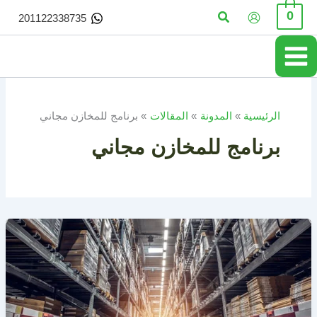
خطي
البحث
0
201122338735
لى
لمحتوى
الرئيسية
المدونة
المقالات
برنامج للمخازن مجاني
برنامج للمخازن مجاني